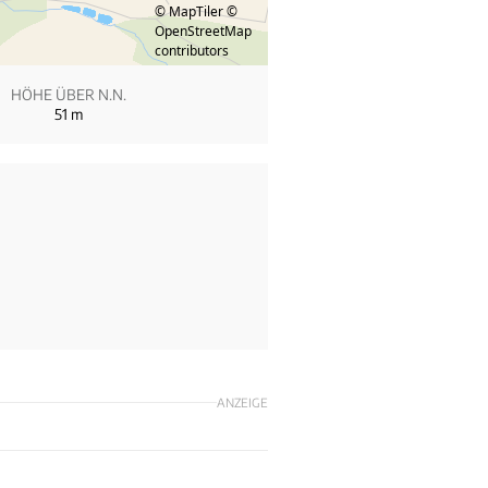
© MapTiler
©
OpenStreetMap
contributors
HÖHE ÜBER N.N.
51
m
ANZEIGE