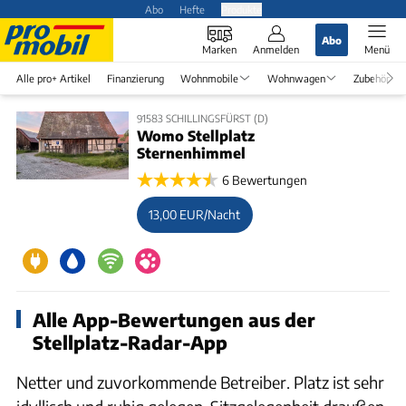
Abo
Hefte
Produkte
Abo
Marken
Anmelden
Menü
Alle pro+ Artikel
Finanzierung
Wohnmobile
Wohnwagen
Zubehör
91583 SCHILLINGSFÜRST (D)
Womo Stellplatz
Sternenhimmel
6 Bewertungen
13,00 EUR/Nacht
Alle App-Bewertungen aus der
Stellplatz-Radar-App
Netter und zuvorkommende Betreiber. Platz ist sehr