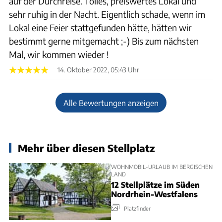
auf der Durchreise. Tolles, preiswertes Lokal und
sehr ruhig in der Nacht. Eigentlich schade, wenn im
Lokal eine Feier stattgefunden hätte, hätten wir
bestimmt gerne mitgemacht ;-) Bis zum nächsten
Mal, wir kommen wieder !
14. Oktober 2022, 05:43 Uhr
Alle Bewertungen anzeigen
Mehr über diesen Stellplatz
WOHNMOBIL-URLAUB IM BERGISCHEN
LAND
12 Stellplätze im Süden
Nordrhein-Westfalens
Platzfinder