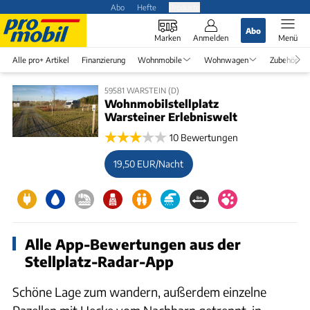
Abo
Hefte
Produkte
Abo
Marken
Anmelden
Menü
Alle pro+ Artikel
Finanzierung
Wohnmobile
Wohnwagen
Zubehör
59581 WARSTEIN (D)
Wohnmobilstellplatz
Warsteiner Erlebniswelt
10 Bewertungen
19,50 EUR/Nacht
Alle App-Bewertungen aus der
Stellplatz-Radar-App
Schöne Lage zum wandern, außerdem einzelne