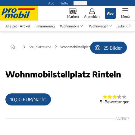
Abo
Hefte
Produkte
Abo
Marken
Anmelden
Menü
Alle pro+ Artikel
Finanzierung
Wohnmobile
Wohnwagen
Zubehör
Stellplatzsuche
Wohnmobilstellplatz Rinteln in Rinteln
25 Bilder
© Betreiber
Wohnmobilstellplatz Rinteln
10,00 EUR/Nacht
81 Bewertungen
ANZEIGE