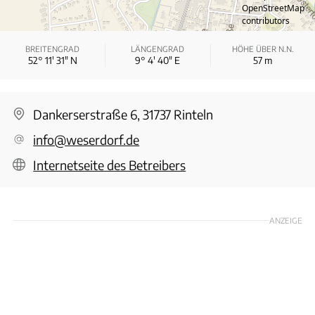
OpenStreetMap
contributors
BREITENGRAD
LÄNGENGRAD
HÖHE ÜBER N.N.
52° 11′ 31″ N
9° 4′ 40″ E
57
m
Dankerserstraße 6, 31737 Rinteln
info@weserdorf.de
Internetseite des Betreibers
ANZEIGE