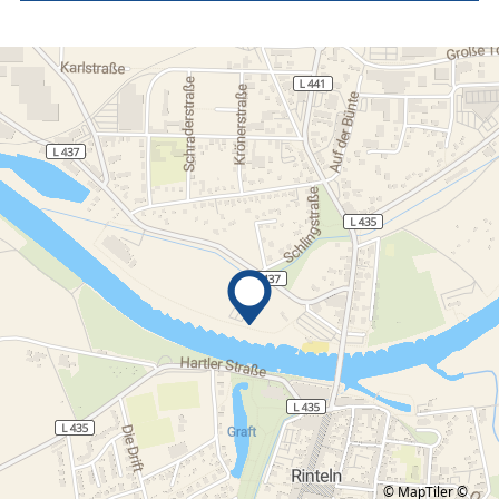
© MapTiler
©