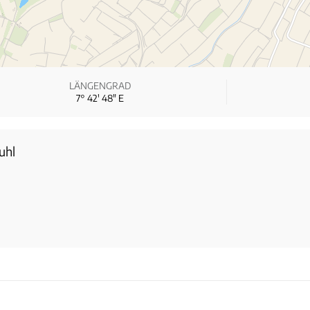
LÄNGENGRAD
7° 42′ 48″ E
uhl