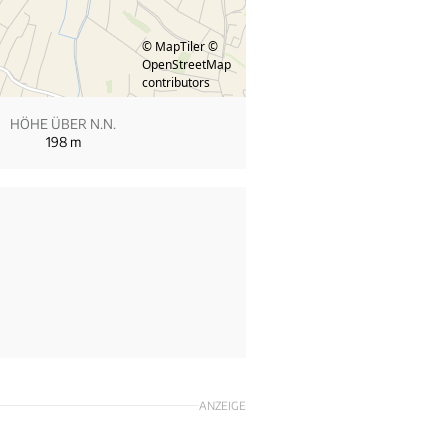
© MapTiler
©
OpenStreetMap
contributors
HÖHE ÜBER N.N.
198
m
ANZEIGE