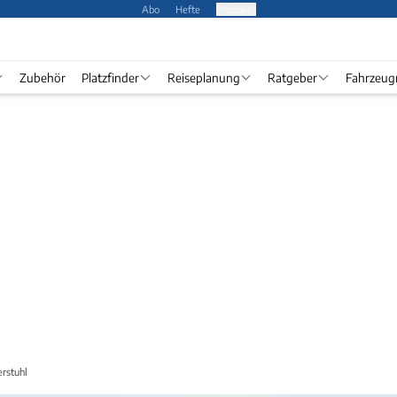
Abo
Hefte
Produkte
Zubehör
Platzfinder
Reiseplanung
Ratgeber
Fahrzeug
rstuhl