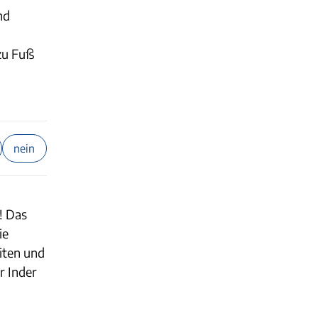
nd
 zu Fuß
nein
! Das
ie
iten und
r Inder