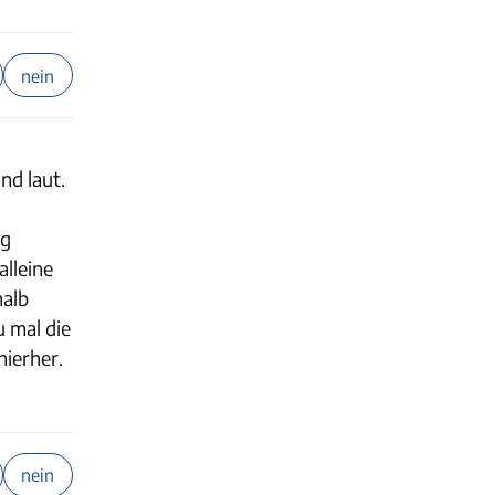
nein
nd laut.
ag
alleine
halb
u mal die
hierher.
nein