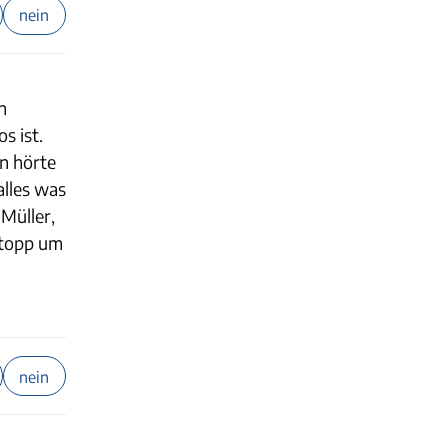
nein
n
s ist.
n hörte
alles was
Müller,
 Stopp um
nein