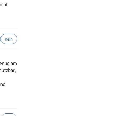
icht
nein
 genug am
nutzbar,
und