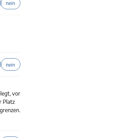
nein
nein
legt, vor
 Platz
egrenzen.