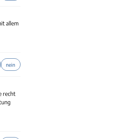
mit allem
nein
e recht
stung