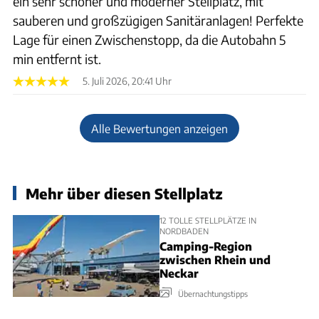
ein sehr schöner und moderner Stellplatz, mit
sauberen und großzügigen Sanitäranlagen! Perfekte
Lage für einen Zwischenstopp, da die Autobahn 5
min entfernt ist.
5. Juli 2026, 20:41 Uhr
Alle Bewertungen anzeigen
Mehr über diesen Stellplatz
12 TOLLE STELLPLÄTZE IN
NORDBADEN
Camping-Region
zwischen Rhein und
Neckar
Übernachtungstipps