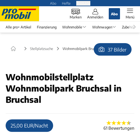
Abo
Hefte
Produkte
Abo
Marken
Anmelden
Menü
Alle pro+ Artikel
Finanzierung
Wohnmobile
Wohnwagen
Zubehör
Stellplatzsuche
Wohnmobilpark Bruchsal in Bruchsal
37 Bilder
© Tourist-Info Bruchsal
Wohnmobilstellplatz
Wohnmobilpark Bruchsal in
Bruchsal
25,00 EUR/Nacht
61 Bewertungen