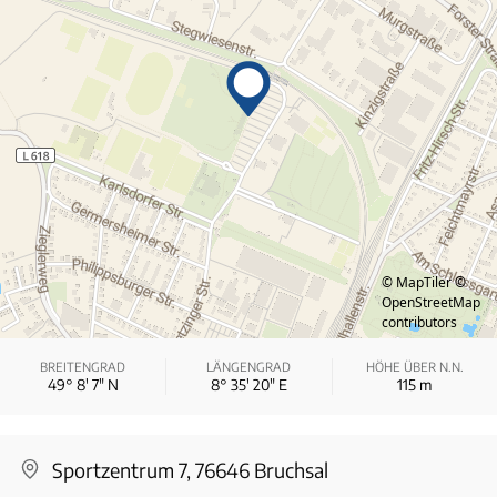
© MapTiler
©
OpenStreetMap
contributors
BREITENGRAD
LÄNGENGRAD
HÖHE ÜBER N.N.
49° 8′ 7″ N
8° 35′ 20″ E
115
m
Sportzentrum 7, 76646 Bruchsal