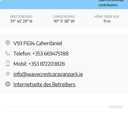
contributors
BREITENGRAD
LÄNGENGRAD
HÖHE ÜBER N.N.
51° 45′ 29″ N
10° 5′ 38″ W
11
m
V93 F634 Caherdaniel
Telefon:
+353 669475188
Mobil:
+353 872203828
info@wavecrestcaravanpark.ie
Internetseite des Betreibers
ANZEIGE