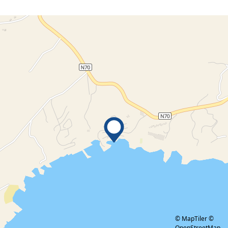
© MapTiler
©
OpenStreetMap