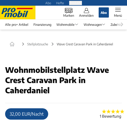
Abo
Hefte
Produkte
Abo
Marken
Anmelden
Menü
Alle pro+ Artikel
Finanzierung
Wohnmobile
Wohnwagen
Zubehör
Stellplatzsuche
Wave Crest Caravan Park in Caherdaniel
© Reinhard Albert
Wohnmobilstellplatz Wave
Crest Caravan Park in
Caherdaniel
32,00 EUR/Nacht
1 Bewertung