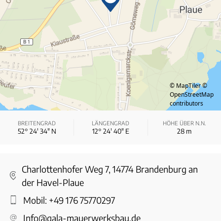
© MapTiler
©
OpenStreetMap
contributors
BREITENGRAD
LÄNGENGRAD
HÖHE ÜBER N.N.
52° 24′ 34″ N
12° 24′ 40″ E
28
m
Charlottenhofer Weg 7, 14774 Brandenburg an
der Havel-Plaue
Mobil:
+49 176 75770297
Info@gala-mauerwerksbau.de