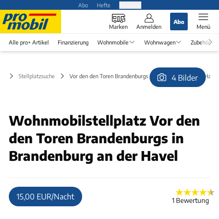
Abo
Hefte
Produkte
Abo
Marken
Anmelden
Menü
Alle pro+ Artikel
Finanzierung
Wohnmobile
Wohnwagen
Zubehör
Stellplatzsuche
Vor den den Toren Brandenburgs in Brandenburg an der Havel
4 Bilder
© Martin Stein Söhnel
Wohnmobilstellplatz Vor den
den Toren Brandenburgs in
Brandenburg an der Havel
15,00 EUR/Nacht
1 Bewertung