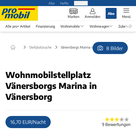
Abo
Hefte
Produkte
Abo
Marken
Anmelden
Menü
Alle pro+ Artikel
Finanzierung
Wohnmobile
Wohnwagen
Zubehör
Stellplatzsuche
Vänersborgs Marina in Vänersborg
8 Bilder
© ChristianSt.
Wohnmobilstellplatz
Vänersborgs Marina in
Vänersborg
16,70 EUR/Nacht
9 Bewertungen