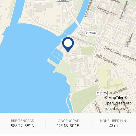
© MapTiler
©
OpenStreetMap
contributors
BREITENGRAD
LÄNGENGRAD
HÖHE ÜBER N.N.
58° 22′ 38″ N
12° 18′ 60″ E
47
m