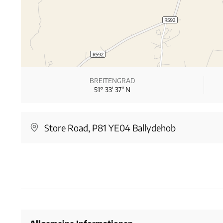
BREITENGRAD
51° 33′ 37″ N
Store Road, P81 YE04 Ballydehob