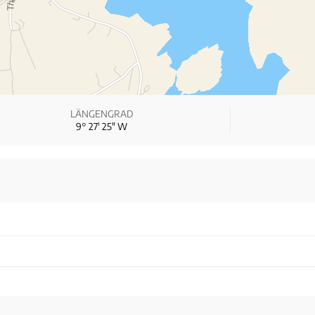
LÄNGENGRAD
9° 27′ 25″ W