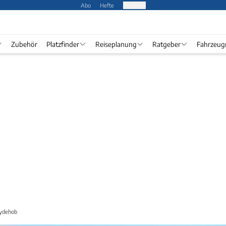
Abo
Hefte
Produkte
Zubehör
Platzfinder
Reiseplanung
Ratgeber
Fahrzeug
lydehob