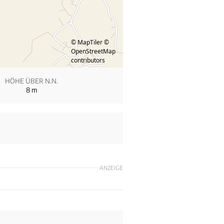
© MapTiler
©
OpenStreetMap
contributors
HÖHE ÜBER N.N.
8
m
ANZEIGE