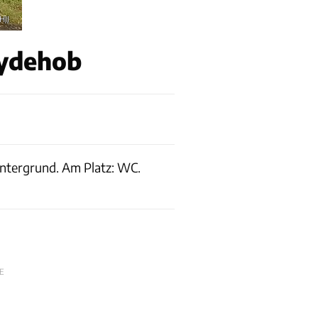
HJJ
lydehob
 Untergrund. Am Platz: WC.
E