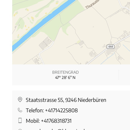
BREITENGRAD
47° 28′ 6″ N
Staatsstrasse 55, 9246 Niederbüren
Telefon:
+41714225808
Mobil:
+41768318731