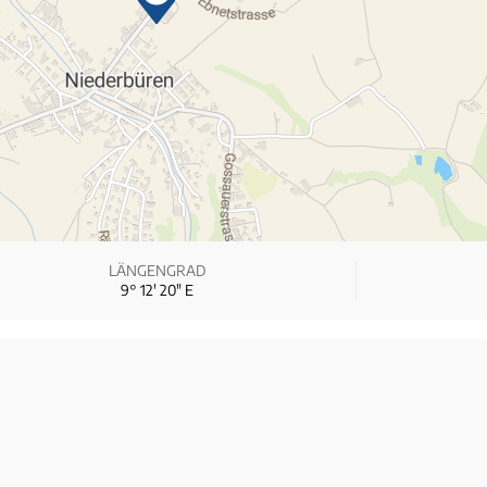
LÄNGENGRAD
9° 12′ 20″ E