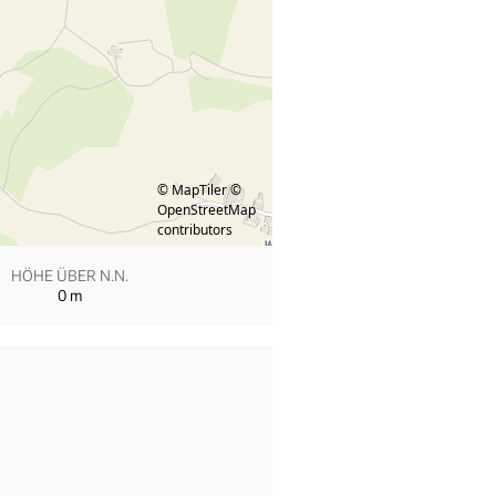
© MapTiler
©
OpenStreetMap
contributors
HÖHE ÜBER N.N.
0
m