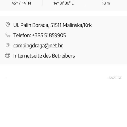
45° 7′ 14″ N
14° 31′ 30″ E
18
m
Ul. Palih Borada, 51511 Malinska/Krk
Telefon:
+385 51859905
campingdraga@net.hr
Internetseite des Betreibers
ANZEIGE