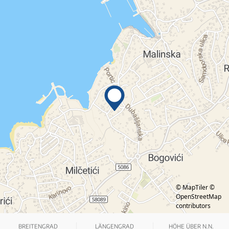
© MapTiler
©
OpenStreetMap
contributors
BREITENGRAD
LÄNGENGRAD
HÖHE ÜBER N.N.