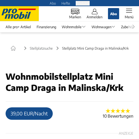
Abo
Hefte
Produkte
Abo
Marken
Anmelden
Menü
Alle pro+ Artikel
Finanzierung
Wohnmobile
Wohnwagen
Zubehör
Stellplatzsuche
Stellplatz Mini Camp Draga in Malinska/Krk
© Reiner
Wohnmobilstellplatz Mini
Camp Draga in Malinska/Krk
39,00 EUR/Nacht
10 Bewertungen
ANZEIGE