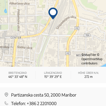
© MapTiler
©
OpenStreetMap
contributors
BREITENGRAD
LÄNGENGRAD
HÖHE ÜBER N.N.
46° 33′ 48″ N
15° 39′ 29″ E
272
m
Partizanska cesta 50, 2000 Maribor
Telefon:
+386 2 2201000