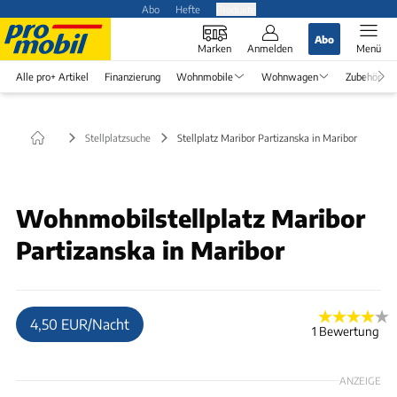
Abo
Hefte
Produkte
Abo
Marken
Anmelden
Menü
Alle pro+ Artikel
Finanzierung
Wohnmobile
Wohnwagen
Zubehör
Stellplatzsuche
Stellplatz Maribor Partizanska in Maribor
Wohnmobilstellplatz Maribor
Partizanska in Maribor
4,50 EUR/Nacht
1 Bewertung
ANZEIGE