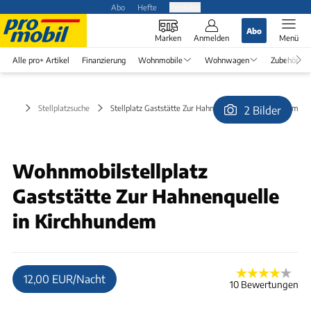
Abo
Hefte
Produkte
Abo
Marken
Anmelden
Menü
Alle pro+ Artikel
Finanzierung
Wohnmobile
Wohnwagen
Zubehör
Stellplatzsuche
Stellplatz Gaststätte Zur Hahnenquelle in Kirchhundem
2 Bilder
© wekax@web.de
Wohnmobilstellplatz
Gaststätte Zur Hahnenquelle
in Kirchhundem
12,00 EUR/Nacht
10 Bewertungen