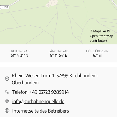
© MapTiler
©
OpenStreetMap
contributors
BREITENGRAD
LÄNGENGRAD
HÖHE ÜBER N.N.
51° 4′ 21″ N
8° 11′ 54″ E
674
m
Rhein-Weser-Turm 1, 57399 Kirchhundem-
Oberhundem
Telefon:
+49 02723 9289914
info@zurhahnenquelle.de
Internetseite des Betreibers