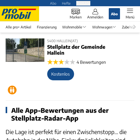
Abo
Hefte
Produkte
Abo
Marken
Anmelden
Menü
Alle pro+ Artikel
Finanzierung
Wohnmobile
Wohnwagen
Zubehör
5400 HALLEIN(AT)
Stellplatz der Gemeinde
Hallein
4 Bewertungen
Kostenlos
Alle App-Bewertungen aus der
Stellplatz-Radar-App
Die Lage ist perfekt für einen Zwischenstopp… die