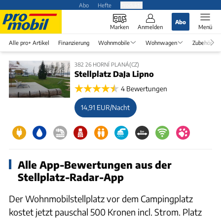
Abo
Hefte
Produkte
Abo
Marken
Anmelden
Menü
Alle pro+ Artikel
Finanzierung
Wohnmobile
Wohnwagen
Zubehör
382 26 HORNÍ PLANÁ(CZ)
Stellplatz DaJa Lipno
4 Bewertungen
14,91 EUR/Nacht
Alle App-Bewertungen aus der
Stellplatz-Radar-App
Der Wohnmobilstellplatz vor dem Campingplatz
kostet jetzt pauschal 500 Kronen incl. Strom. Platz