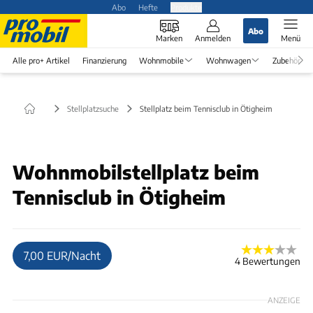
Abo
Hefte
Produkte
Abo
Marken
Anmelden
Menü
Alle pro+ Artikel
Finanzierung
Wohnmobile
Wohnwagen
Zubehör
Stellplatzsuche
Stellplatz beim Tennisclub in Ötigheim
© K&U
Wohnmobilstellplatz beim
Tennisclub in Ötigheim
7,00 EUR/Nacht
4 Bewertungen
ANZEIGE