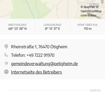
© MapTiler
©
OpenStreetMap
contributors
BREITENGRAD
LÄNGENGRAD
HÖHE ÜBER N.N.
48° 53′ 38″ N
8° 13′ 31″ E
110
m
Rheinstraße 1, 76470 Ötigheim
Telefon:
+49 7222 91970
gemeindeverwaltung@oetigheim.de
Internetseite des Betreibers
ANZEIGE