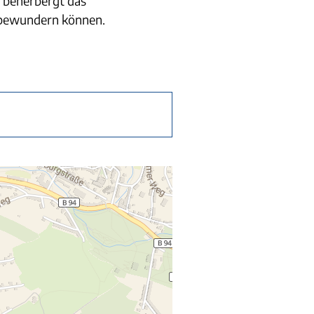
s beherbergt das
 bewundern können.