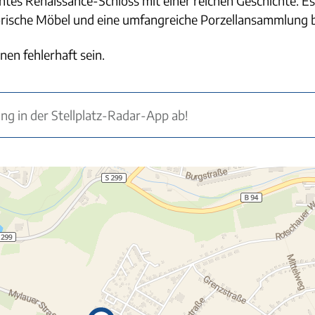
antes Renaissance-Schloss mit einer reichen Geschichte. E
orische Möbel und eine umfangreiche Porzellansammlung
nen fehlerhaft sein.
ung in der Stellplatz-Radar-App ab!