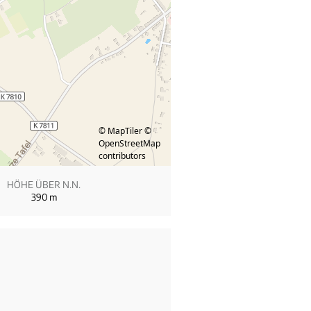
© MapTiler
©
OpenStreetMap
contributors
HÖHE ÜBER N.N.
390
m