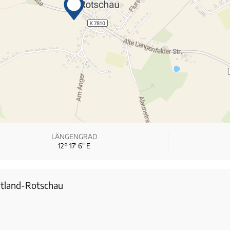
LÄNGENGRAD
12° 17′ 6″ E
gtland-Rotschau