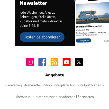
Newsletter
Jede Woche neu. Alles zu
Fahrzeugen, Stellplätzen,
Zubehör und mehr – direkt in
deine E-Mail!
Kostenlos abonnieren
Angebote
Caravaning
Newsletter
Shop
Stellplatz-App
Stellplatz-Atlas
Themen A-Z
Kreditrechner
Wohnmobil finanzieren