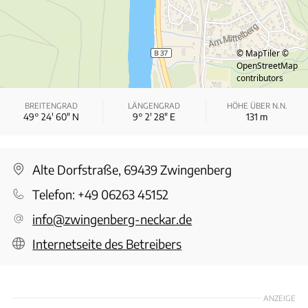
© MapTiler
©
OpenStreetMap
contributors
BREITENGRAD
LÄNGENGRAD
HÖHE ÜBER N.N.
49° 24′ 60″ N
9° 2′ 28″ E
131
m
Alte Dorfstraße, 69439 Zwingenberg
Telefon:
+49 06263 45152
info@zwingenberg-neckar.de
Internetseite des Betreibers
ANZEIGE