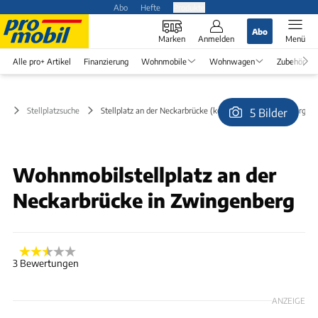
Abo
Hefte
Produkte
Abo
Marken
Anmelden
Menü
Alle pro+ Artikel
Finanzierung
Wohnmobile
Wohnwagen
Zubehör
Stellplatzsuche
Stellplatz an der Neckarbrücke (kostenlos) in Zwingenberg
5 Bilder
© Jimbo3000
Wohnmobilstellplatz an der
Neckarbrücke in Zwingenberg
3 Bewertungen
ANZEIGE