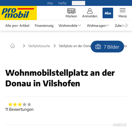
Abo
Hefte
Produkte
Abo
Marken
Anmelden
Menü
Alle pro+ Artikel
Finanzierung
Wohnmobile
Wohnwagen
Zubehör
Stellplatzsuche
Stellplatz an der Donau (kostenlos) in Vilshofen
7 Bilder
© Maxl
Wohnmobilstellplatz an der
Donau in Vilshofen
11 Bewertungen
ANZEIGE