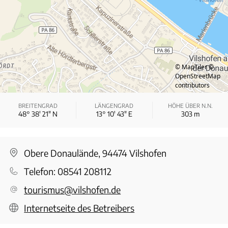
© MapTiler
©
OpenStreetMap
contributors
BREITENGRAD
LÄNGENGRAD
HÖHE ÜBER N.N.
48° 38′ 21″ N
13° 10′ 43″ E
303
m
Obere Donaulände, 94474 Vilshofen
Telefon:
08541 208112
tourismus@vilshofen.de
Internetseite des Betreibers