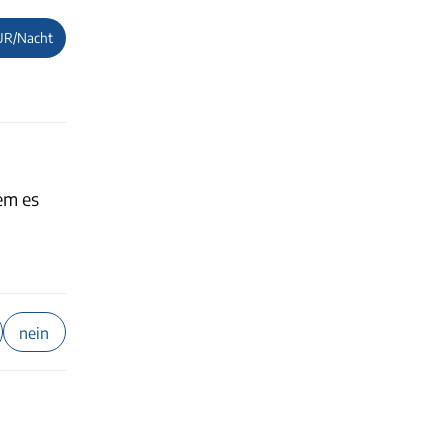
UR/Nacht
em es
nein