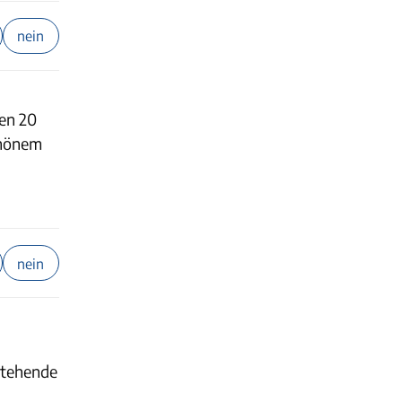
nein
den 20
schönem
nein
stehende