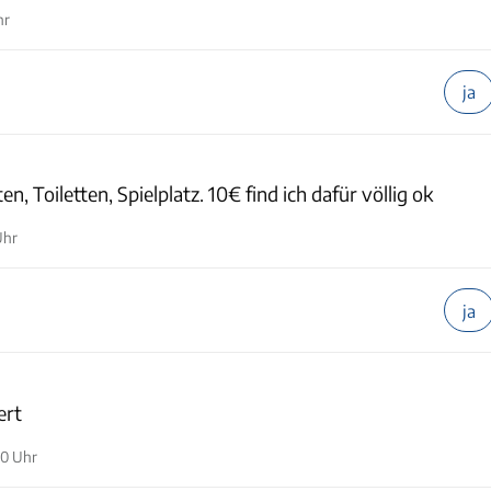
hr
ja
en, Toiletten, Spielplatz. 10€ find ich dafür völlig ok
Uhr
ja
ert
10 Uhr