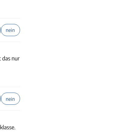
nein
t das nur
nein
klasse.