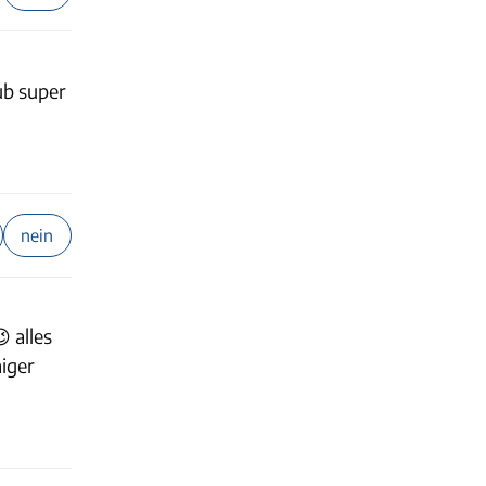
ub super
nein
 alles
higer