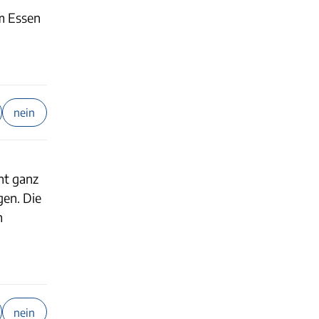
um Essen
nein
ht ganz
gen. Die
n
nein