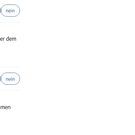
nein
ber dem
nein
immen