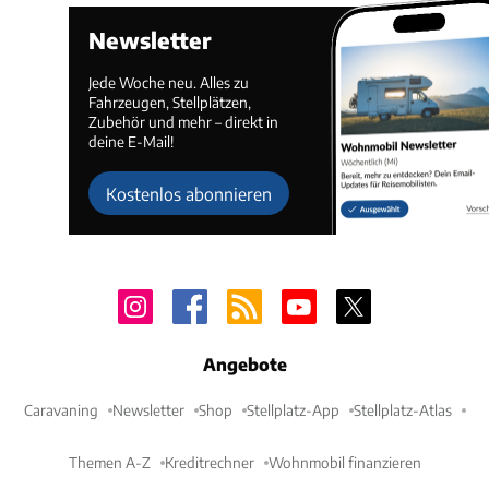
Newsletter
Jede Woche neu. Alles zu
Fahrzeugen, Stellplätzen,
Zubehör und mehr – direkt in
deine E-Mail!
Kostenlos abonnieren
Angebote
Caravaning
Newsletter
Shop
Stellplatz-App
Stellplatz-Atlas
Themen A-Z
Kreditrechner
Wohnmobil finanzieren