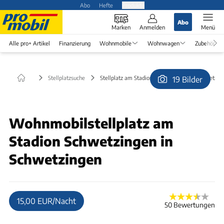
Abo
Hefte
Produkte
Abo
Marken
Anmelden
Menü
Alle pro+ Artikel
Finanzierung
Wohnmobile
Wohnwagen
Zubehör
Stellplatzsuche
Stellplatz am Stadion Schwetzingen in Schwetzin
19 Bilder
© Streng
Wohnmobilstellplatz am
Stadion Schwetzingen in
Schwetzingen
15,00 EUR/Nacht
50 Bewertungen