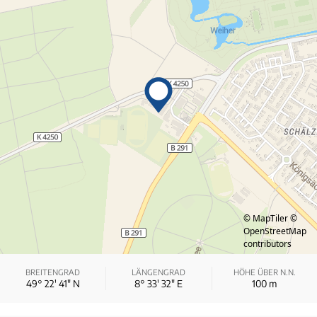
© MapTiler
©
OpenStreetMap
contributors
BREITENGRAD
LÄNGENGRAD
HÖHE ÜBER N.N.
49° 22′ 41″ N
8° 33′ 32″ E
100
m