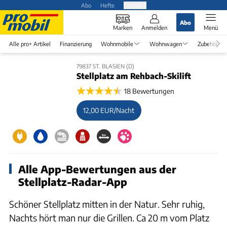
Abo
Hefte
Produkte
Abo
Marken
Anmelden
Menü
Alle pro+ Artikel
Finanzierung
Wohnmobile
Wohnwagen
Zubehör
79837 ST. BLASIEN (D)
Stellplatz am Rehbach-Skilift
18 Bewertungen
12,00 EUR/Nacht
Alle App-Bewertungen aus der
Stellplatz-Radar-App
Schöner Stellplatz mitten in der Natur. Sehr ruhig,
Nachts hört man nur die Grillen. Ca 20 m vom Platz