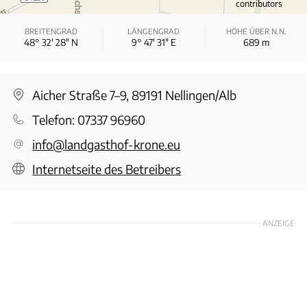
contributors
BREITENGRAD
LÄNGENGRAD
HÖHE ÜBER N.N.
48° 32′ 28″ N
9° 47′ 31″ E
689
m
Aicher Straße 7–9, 89191 Nellingen/Alb
Telefon:
07337 96960
info@landgasthof-krone.eu
Internetseite des Betreibers
ANZEIGE