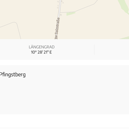
LÄNGENGRAD
10° 28′ 21″ E
-Pfingstberg