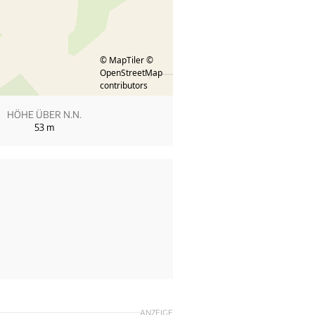
© MapTiler
©
OpenStreetMap
contributors
HÖHE ÜBER N.N.
53
m
ANZEIGE