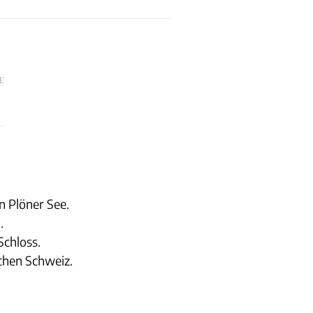
E
n Plöner See.
.
Schloss.
chen Schweiz.