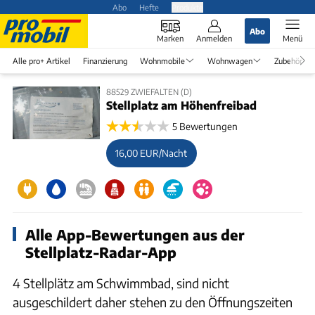
Abo
Hefte
Produkte
Abo
Marken
Anmelden
Menü
Alle pro+ Artikel
Finanzierung
Wohnmobile
Wohnwagen
Zubehör
88529 ZWIEFALTEN (D)
Stellplatz am Höhenfreibad
5 Bewertungen
16,00 EUR/Nacht
Alle App-Bewertungen aus der
Stellplatz-Radar-App
4 Stellplätz am Schwimmbad, sind nicht
ausgeschildert daher stehen zu den Öffnungszeiten