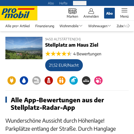
Abo
Hefte
Produkte
Abo
Marken
Anmelden
Menü
Alle pro+ Artikel
Finanzierung
Wohnmobile
Wohnwagen
Zubehör
9450 ALTSTÄTTEN(CH)
Stellplatz am Haus Ziel
4 Bewertungen
21,52 EUR/Nacht
Alle App-Bewertungen aus der
Stellplatz-Radar-App
Wunderschöne Aussicht durch Höhenlage!
Parkplätze entlang der Straße. Durch Hanglage