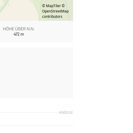
© MapTiler
©
OpenStreetMap
contributors
HÖHE ÜBER N.N.
472
m
ANZEIGE