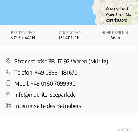
© MapTiler
©
OpenStreetMap
contributors
BREITENGRAD
LÄNGENGRAD
HÖHE ÜBER N.N.
53° 30′ 44″ N
12° 41′ 12″ E
66
m
Strandstraße 3B, 17192 Waren (Müritz)
Telefon:
+49 03991 181670
Mobil:
+49 0160 7099990
info@mueritz-seepark.de
Internetseite des Betreibers
ANZEIGE