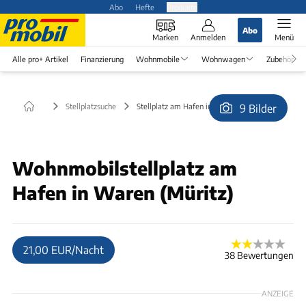
Abo
Hefte
Produkte
Abo
Marken
Anmelden
Menü
Alle pro+ Artikel
Finanzierung
Wohnmobile
Wohnwagen
Zubehör
Stellplatzsuche
Stellplatz am Hafen in Waren (Müritz)
9 Bilder
© mappelt
Wohnmobilstellplatz am
Hafen in Waren (Müritz)
21,00 EUR/Nacht
38 Bewertungen
ANZEIGE