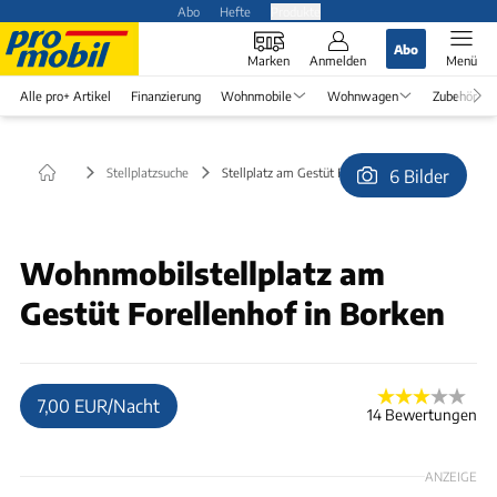
Abo
Hefte
Produkte
Abo
Marken
Anmelden
Menü
Alle pro+ Artikel
Finanzierung
Wohnmobile
Wohnwagen
Zubehör
Stellplatzsuche
Stellplatz am Gestüt Forellenhof in Borken
6 Bilder
© Peter Neumann
Wohnmobilstellplatz am
Gestüt Forellenhof in Borken
7,00 EUR/Nacht
14 Bewertungen
ANZEIGE