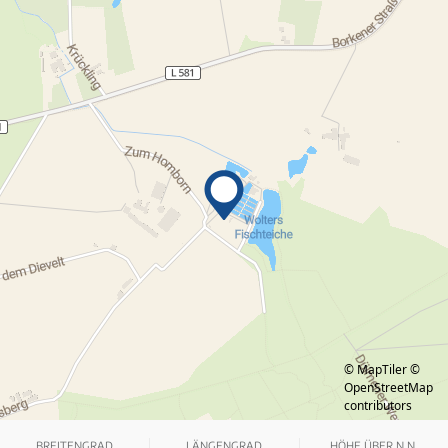
© MapTiler
©
OpenStreetMap
contributors
BREITENGRAD
LÄNGENGRAD
HÖHE ÜBER N.N.