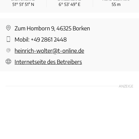
51° 51′ 51″ N
6° 53′ 49″ E
55
m
Zum Homborn 9, 46325 Borken
Mobil:
+49 2861 2448
heinrich-wolter@t-online.de
Internetseite des Betreibers
ANZEIGE