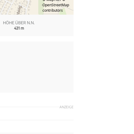
OpenStreetMap
contributors
HÖHE ÜBER N.N.
431
m
ANZEIGE