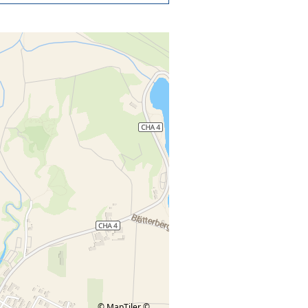
© MapTiler
©