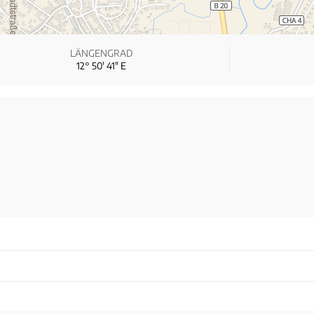
LÄNGENGRAD
12° 50′ 41″ E