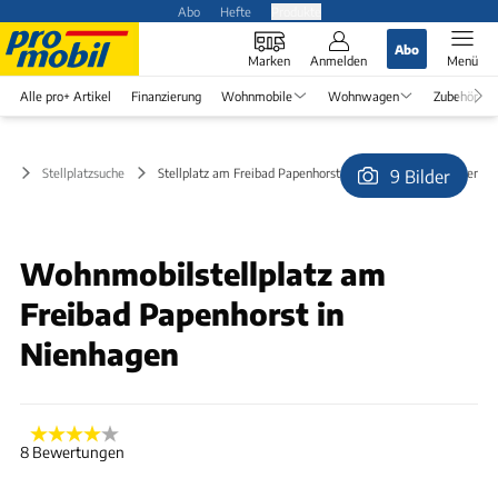
Abo
Hefte
Produkte
Abo
Marken
Anmelden
Menü
Alle pro+ Artikel
Finanzierung
Wohnmobile
Wohnwagen
Zubehör
Stellplatzsuche
Stellplatz am Freibad Papenhorst (kostenlos) in Nienhagen
9 Bilder
© Betreiber
Wohnmobilstellplatz am
Freibad Papenhorst in
Nienhagen
8 Bewertungen