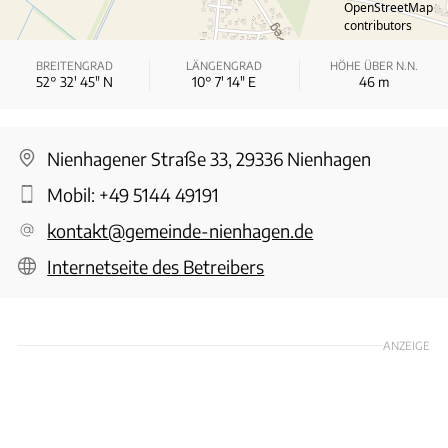
OpenStreetMap
contributors
BREITENGRAD
LÄNGENGRAD
HÖHE ÜBER N.N.
52° 32′ 45″ N
10° 7′ 14″ E
46
m
Nienhagener Straße 33, 29336 Nienhagen
Mobil:
+49 5144 49191
kontakt@gemeinde-nienhagen.de
Internetseite des Betreibers
ANZEIGE