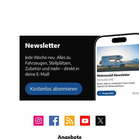
Newsletter
Jede Woche neu. Alles zu
Fahrzeugen, Stellplätzen,
Zubehör und mehr – direkt in
deine E-Mail!
Kostenlos abonnieren
Angebote