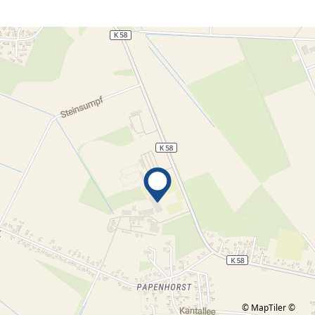
© MapTiler
©