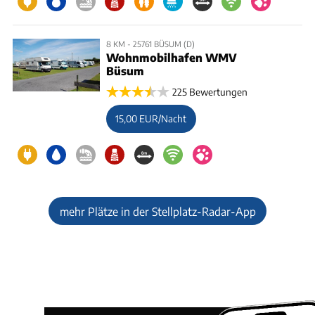
8 KM - 25761 BÜSUM (D)
Wohnmobilhafen WMV
Büsum
225 Bewertungen
15,00 EUR/Nacht
mehr Plätze in der Stellplatz-Radar-App