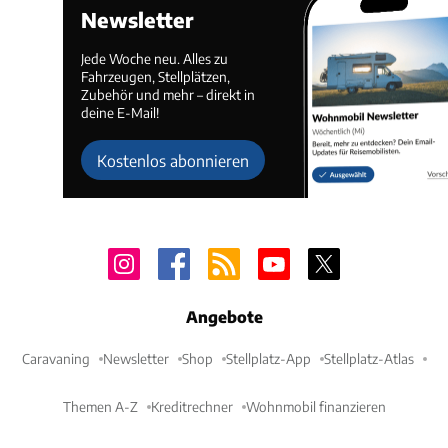
Newsletter
Jede Woche neu. Alles zu
Fahrzeugen, Stellplätzen,
Zubehör und mehr – direkt in
deine E-Mail!
Kostenlos abonnieren
Angebote
Caravaning
Newsletter
Shop
Stellplatz-App
Stellplatz-Atlas
Themen A-Z
Kreditrechner
Wohnmobil finanzieren