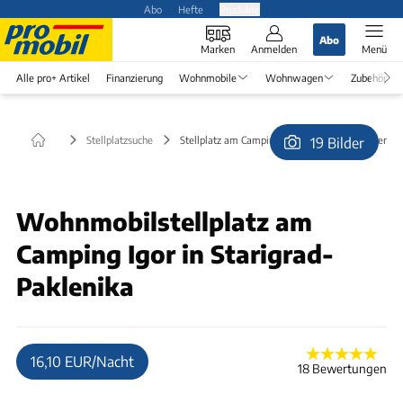
Abo
Hefte
Produkte
Abo
Marken
Anmelden
Menü
Alle pro+ Artikel
Finanzierung
Wohnmobile
Wohnwagen
Zubehör
Stellplatzsuche
Stellplatz am Camping Igor in Starigrad-Paklenika
19 Bilder
© Knausrich
Wohnmobilstellplatz am
Camping Igor in Starigrad-
Paklenika
16,10 EUR/Nacht
18 Bewertungen