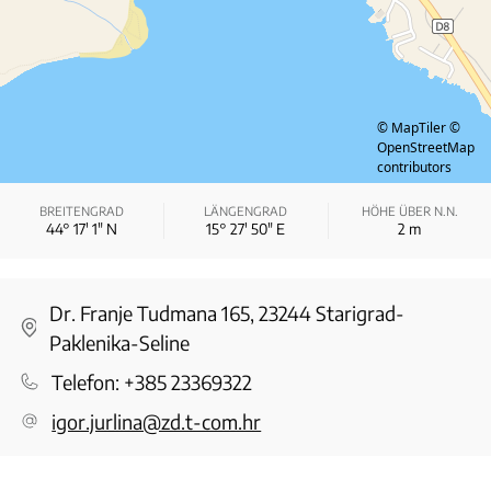
© MapTiler
©
OpenStreetMap
contributors
BREITENGRAD
LÄNGENGRAD
HÖHE ÜBER N.N.
44° 17′ 1″ N
15° 27′ 50″ E
2
m
Dr. Franje Tudmana 165, 23244 Starigrad-
Paklenika-Seline
Telefon:
+385 23369322
igor.jurlina@zd.t-com.hr