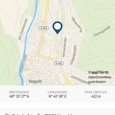
© MapTiler
©
OpenStreetMap
contributors
BREITENGRAD
LÄNGENGRAD
HÖHE ÜBER N.N.
48° 33′ 27″ N
8° 43′ 38″ E
422
m