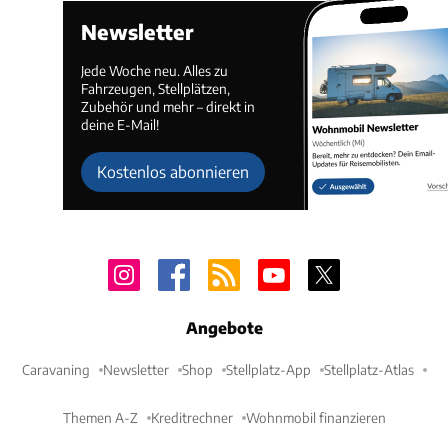
Newsletter
Jede Woche neu. Alles zu
Fahrzeugen, Stellplätzen,
Zubehör und mehr – direkt in
deine E-Mail!
Kostenlos abonnieren
Angebote
Caravaning
Newsletter
Shop
Stellplatz-App
Stellplatz-Atlas
Themen A-Z
Kreditrechner
Wohnmobil finanzieren