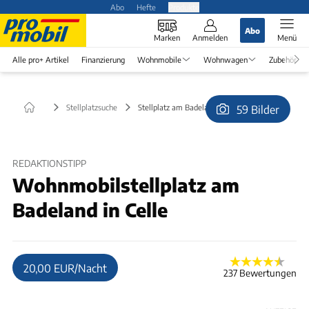
Abo
Hefte
Produkte
Abo
Marken
Anmelden
Menü
Alle pro+ Artikel
Finanzierung
Wohnmobile
Wohnwagen
Zubehör
Stellplatzsuche
Stellplatz am Badeland in Celle
59 Bilder
© Edathy
REDAKTIONSTIPP
Wohnmobilstellplatz am
Badeland in Celle
20,00 EUR/Nacht
237 Bewertungen