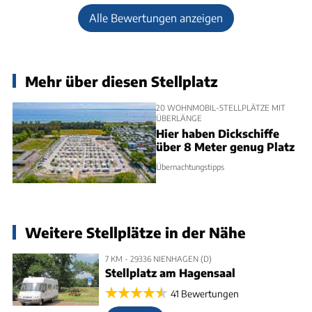
Alle Bewertungen anzeigen
Mehr über diesen Stellplatz
20 WOHNMOBIL-STELLPLÄTZE MIT
ÜBERLÄNGE
Hier haben Dickschiffe
über 8 Meter genug Platz
Übernachtungstipps
Weitere Stellplätze in der Nähe
7 KM - 29336 NIENHAGEN (D)
Stellplatz am Hagensaal
41 Bewertungen