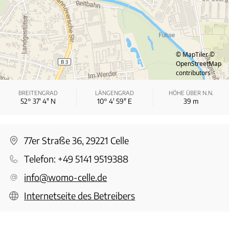
© MapTiler
©
OpenStreetMap
contributors
BREITENGRAD
LÄNGENGRAD
HÖHE ÜBER N.N.
52° 37′ 4″ N
10° 4′ 59″ E
39
m
77er Straße 36, 29221 Celle
Telefon:
+49 5141 9519388
info@womo-celle.de
Internetseite des Betreibers