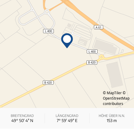
© MapTiler
©
OpenStreetMap
contributors
BREITENGRAD
LÄNGENGRAD
HÖHE ÜBER N.N.
49° 50′ 4″ N
7° 59′ 49″ E
153
m