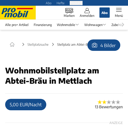
Abo
Hefte
Produkte
Abo
Marken
Anmelden
Menü
Alle pro+ Artikel
Finanzierung
Wohnmobile
Wohnwagen
Zubehör
Stellplatzsuche
Stellplatz am Abtei-Bräu in Mettlach
4 Bilder
© Anjahilde
Wohnmobilstellplatz am
Abtei-Bräu in Mettlach
5,00 EUR/Nacht
13 Bewertungen
ANZEIGE