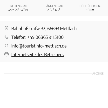
BREITENGRAD
LÄNGENGRAD
HÖHE ÜBER N.N.
49° 29′ 54″ N
6° 35′ 46″ E
161
m
Bahnhofstraße 32, 66693 Mettlach
Telefon:
+49 06865 9115100
info@touristinfo-mettlach.de
Internetseite des Betreibers
ANZEIGE