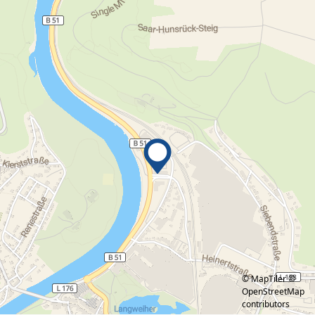
© MapTiler
©
OpenStreetMap
contributors