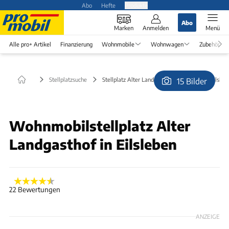
Abo
Hefte
Produkte
Abo
Marken
Anmelden
Menü
Alle pro+ Artikel
Finanzierung
Wohnmobile
Wohnwagen
Zubehör
Stellplatzsuche
Stellplatz Alter Landgasthof (kostenlos) in Eilsleb
15 Bilder
© FamilieEausW
Wohnmobilstellplatz Alter
Landgasthof in Eilsleben
22 Bewertungen
ANZEIGE