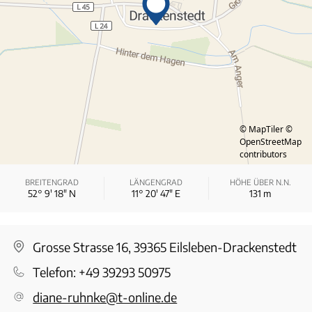
© MapTiler
©
OpenStreetMap
contributors
BREITENGRAD
LÄNGENGRAD
HÖHE ÜBER N.N.
52° 9′ 18″ N
11° 20′ 47″ E
131
m
Grosse Strasse 16, 39365 Eilsleben-Drackenstedt
Telefon:
+49 39293 50975
diane-ruhnke@t-online.de