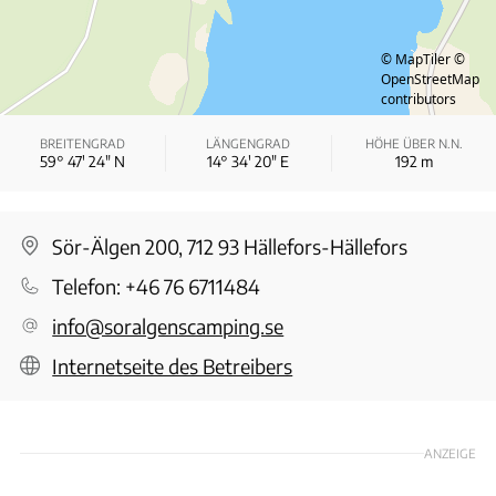
© MapTiler
©
OpenStreetMap
contributors
BREITENGRAD
LÄNGENGRAD
HÖHE ÜBER N.N.
59° 47′ 24″ N
14° 34′ 20″ E
192
m
Sör-Älgen 200, 712 93 Hällefors-Hällefors
Telefon:
+46 76 6711484
info@soralgenscamping.se
Internetseite des Betreibers
ANZEIGE