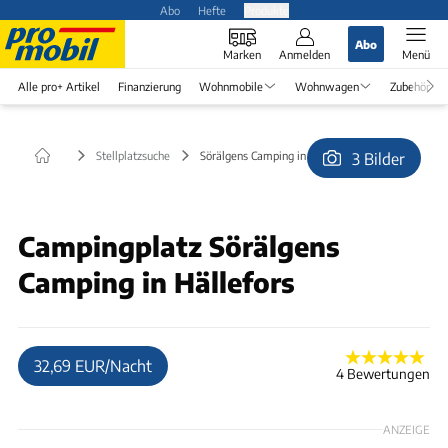
Abo
Hefte
Produkte
Abo
Marken
Anmelden
Menü
Alle pro+ Artikel
Finanzierung
Wohnmobile
Wohnwagen
Zubehör
Stellplatzsuche
Sörälgens Camping in Hällefors
3 Bilder
© Müggelheim
Campingplatz Sörälgens
Camping in Hällefors
32,69 EUR/Nacht
4 Bewertungen
ANZEIGE