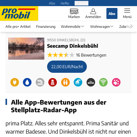
Abo
Hefte
Produkte
Abo
Marken
Anmelden
Menü
Alle pro+ Artikel
Finanzierung
Wohnmobile
Wohnwagen
Zubehör
91550 DINKELSBÜHL (D)
Seecamp Dinkelsbühl
16 Bewertungen
22,00 EUR/Nacht
Alle App-Bewertungen aus der
Stellplatz-Radar-App
prima Platz. Alles sehr entspannt. Prima Sanitär und
warmer Badesee. Und Dinkelsbühl ist nicht nur einen