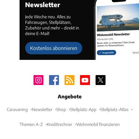
Newsletter
Jede Woche neu. Alles zu
Fahrzeugen, Stellplätzen,
Zubehör und mehr – direkt in
deine E-Mail!
Kostenlos abonnieren
Angebote
Caravaning
Newsletter
Shop
Stellplatz-App
Stellplatz-Atlas
Themen A-Z
Kreditrechner
Wohnmobil finanzieren