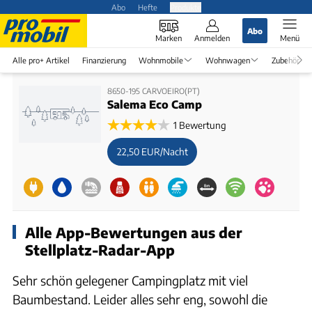
Abo
Hefte
Produkte
Abo
Marken
Anmelden
Menü
Alle pro+ Artikel
Finanzierung
Wohnmobile
Wohnwagen
Zubehör
8650-195 CARVOEIRO(PT)
Salema Eco Camp
1 Bewertung
22,50 EUR/Nacht
Alle App-Bewertungen aus der
Stellplatz-Radar-App
Sehr schön gelegener Campingplatz mit viel
Baumbestand. Leider alles sehr eng, sowohl die