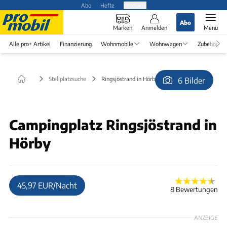
Abo
Hefte
Produkte
Abo
Marken
Anmelden
Menü
Alle pro+ Artikel
Finanzierung
Wohnmobile
Wohnwagen
Zubehör
Stellplatzsuche
Ringsjöstrand in Hörby
6 Bilder
© rdg
Campingplatz Ringsjöstrand in
Hörby
45,97 EUR/Nacht
8 Bewertungen
ANZEIGE