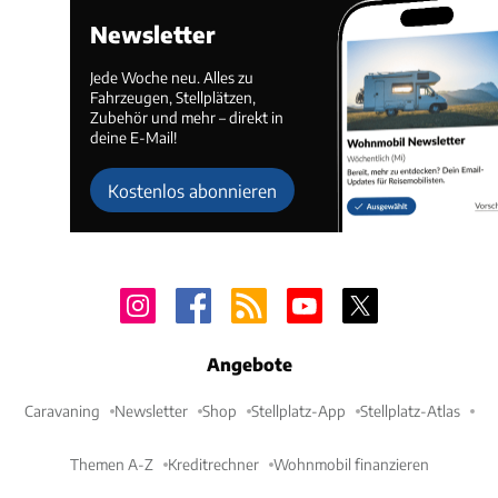
Newsletter
Jede Woche neu. Alles zu
Fahrzeugen, Stellplätzen,
Zubehör und mehr – direkt in
deine E-Mail!
Kostenlos abonnieren
Angebote
Caravaning
Newsletter
Shop
Stellplatz-App
Stellplatz-Atlas
Themen A-Z
Kreditrechner
Wohnmobil finanzieren