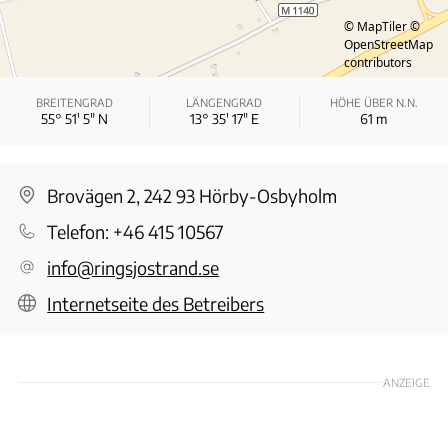
© MapTiler
©
OpenStreetMap
contributors
BREITENGRAD
LÄNGENGRAD
HÖHE ÜBER N.N.
55° 51′ 5″ N
13° 35′ 17″ E
61
m
Brovägen 2, 242 93 Hörby-Osbyholm
Telefon:
+46 415 10567
info@ringsjostrand.se
Internetseite des Betreibers
ANZEIGE