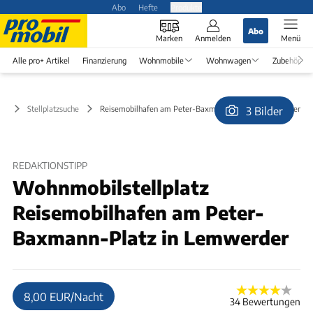
Abo
Hefte
Produkte
Abo
Marken
Anmelden
Menü
Alle pro+ Artikel
Finanzierung
Wohnmobile
Wohnwagen
Zubehör
Stellplatzsuche
Reisemobilhafen am Peter-Baxmann-Platz in Lemwerder
3 Bilder
© Gemeinde Lemwerder
REDAKTIONSTIPP
Wohnmobilstellplatz
Reisemobilhafen am Peter-
Baxmann-Platz in Lemwerder
8,00 EUR/Nacht
34 Bewertungen