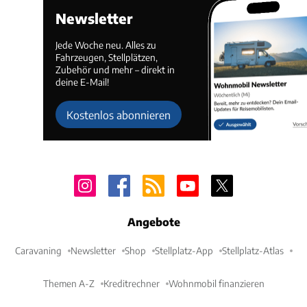
Newsletter
Jede Woche neu. Alles zu
Fahrzeugen, Stellplätzen,
Zubehör und mehr – direkt in
deine E-Mail!
Kostenlos abonnieren
Angebote
Caravaning
Newsletter
Shop
Stellplatz-App
Stellplatz-Atlas
Themen A-Z
Kreditrechner
Wohnmobil finanzieren