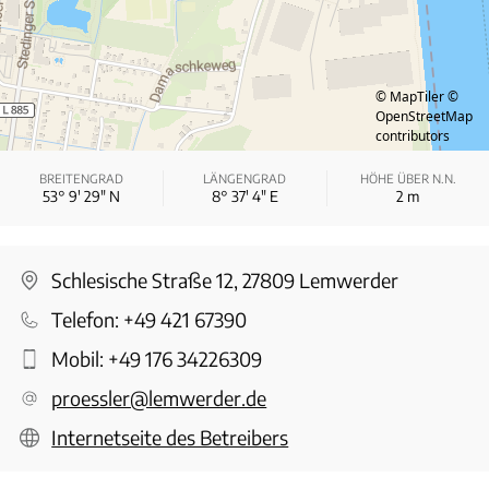
© MapTiler
©
OpenStreetMap
contributors
BREITENGRAD
LÄNGENGRAD
HÖHE ÜBER N.N.
53° 9′ 29″ N
8° 37′ 4″ E
2
m
Schlesische Straße 12, 27809 Lemwerder
Telefon:
+49 421 67390
Mobil:
+49 176 34226309
proessler@lemwerder.de
Internetseite des Betreibers