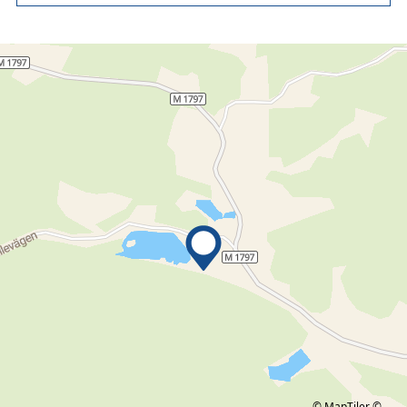
© MapTiler
©