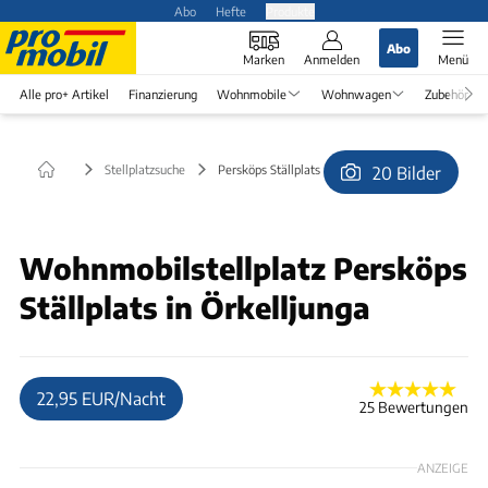
Abo
Hefte
Produkte
Abo
Marken
Anmelden
Menü
Alle pro+ Artikel
Finanzierung
Wohnmobile
Wohnwagen
Zubehör
Stellplatzsuche
Persköps Ställplats in Örkelljunga
20 Bilder
© Doppel-X71
Wohnmobilstellplatz Persköps
Ställplats in Örkelljunga
22,95 EUR/Nacht
25 Bewertungen
ANZEIGE