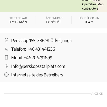
OpenStreetMap
contributors
BREITENGRAD
LÄNGENGRAD
HÖHE ÜBER N.N.
56° 15′ 44″ N
13° 9′ 10″ E
104
m
Perssköp 155, 286 91 Örkelljunga
Telefon:
+46 431441236
Mobil:
+46 706791899
Info@perskopsstallplats.com
Internetseite des Betreibers
ANZEIGE