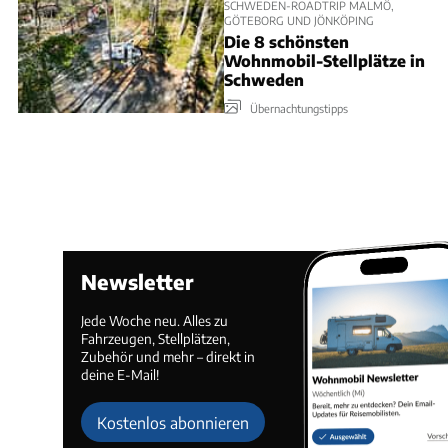
SCHWEDEN-ROADTRIP MALMÖ,
GÖTEBORG UND JÖNKÖPING
Die 8 schönsten
Wohnmobil-Stellplätze in
Schweden
Übernachtungstipps
Newsletter
Jede Woche neu. Alles zu
Fahrzeugen, Stellplätzen,
Zubehör und mehr – direkt in
deine E-Mail!
Kostenlos abonnieren