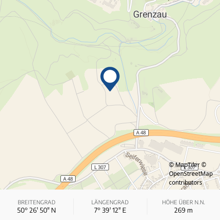
© MapTiler
©
OpenStreetMap
contributors
BREITENGRAD
LÄNGENGRAD
HÖHE ÜBER N.N.
50° 26′ 50″ N
7° 39′ 12″ E
269
m