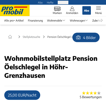
Abo
Hefte
Produkte
Abo
Marken
Anmelden
Menü
Alle pro+ Artikel
Finanzierung
Wohnmobile
Wohnwagen
Zubehör
Stellplatzsuche
Pension Öelschlegel in Höhr-Grenzhausen
4 Bilder
© Pension Ölschlegel
Wohnmobilstellplatz Pension
Öelschlegel in Höhr-
Grenzhausen
25,00 EUR/Nacht
5 Bewertungen