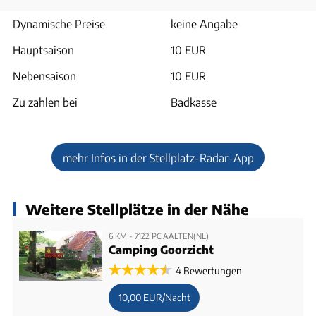
Dynamische Preise
keine Angabe
Hauptsaison
10 EUR
Nebensaison
10 EUR
Zu zahlen bei
Badkasse
mehr Infos in der Stellplatz-Radar-App
Weitere Stellplätze in der Nähe
6 KM - 7122 PC AALTEN(NL)
Camping Goorzicht
4 Bewertungen
10,00 EUR/Nacht