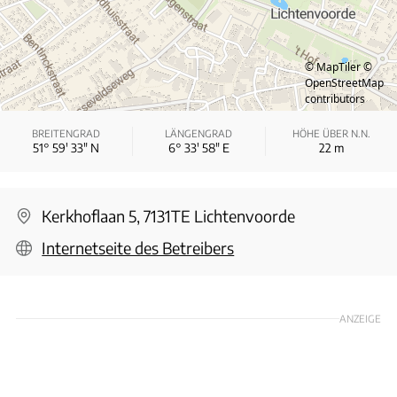
© MapTiler
©
OpenStreetMap
contributors
BREITENGRAD
LÄNGENGRAD
HÖHE ÜBER N.N.
51° 59′ 33″ N
6° 33′ 58″ E
22
m
Kerkhoflaan 5, 7131TE Lichtenvoorde
Internetseite des Betreibers
ANZEIGE