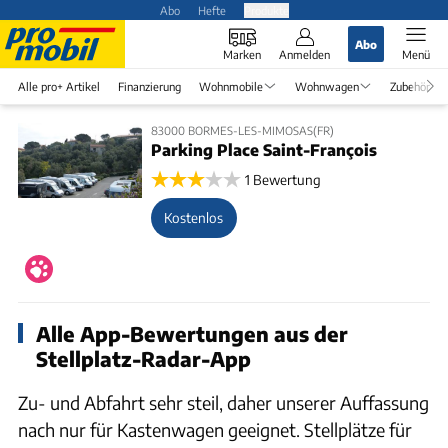
Abo
Hefte
Produkte
Abo
Marken
Anmelden
Menü
Alle pro+ Artikel
Finanzierung
Wohnmobile
Wohnwagen
Zubehör
83000 BORMES-LES-MIMOSAS(FR)
Parking Place Saint-François
1 Bewertung
Kostenlos
Alle App-Bewertungen aus der
Stellplatz-Radar-App
Zu- und Abfahrt sehr steil, daher unserer Auffassung
nach nur für Kastenwagen geeignet. Stellplätze für